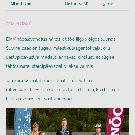
Albert Unn
Distants (M)
5. koht
Mis edasi?
EMV nädalavahetus näitas, et töö liigub õiges suunas.
Suvine baas on tugev, mäestikulaager tõi vajalikku
vastupidavust ja medalid annavad kindlust, et sügise
tähtsamatel stardipäevadel ollakse valmis.
Järgmiseks ootab meid Rootsi Trollhättan –
rahvusvahelises konkurentsis tuleb testida, kuidas meie
kiirus ja vorm seal vastu peavad.