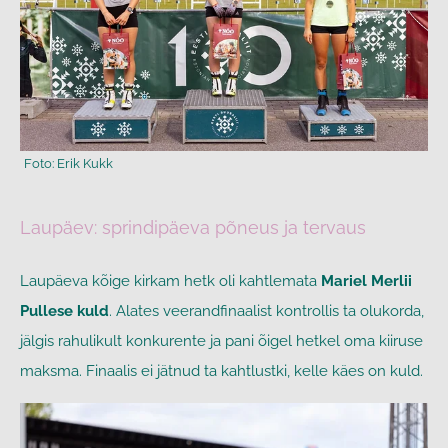
Laupäev: sprindipäeva põneus ja tervaus
Laupäeva kõige kirkam hetk oli kahtlemata
Mariel Merlii
Pullese kuld
. Alates veerandfinaalist kontrollis ta olukorda,
jälgis rahulikult konkurente ja pani õigel hetkel oma kiiruse
maksma. Finaalis ei jätnud ta kahtlustki, kelle käes on kuld.