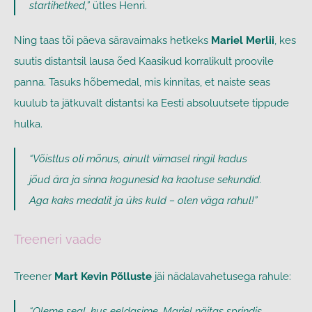
startihetked,”
ütles Henri.
Ning taas tõi päeva säravaimaks hetkeks
Mariel Merlii
, kes
suutis distantsil lausa õed Kaasikud korralikult proovile
panna. Tasuks hõbemedal, mis kinnitas, et naiste seas
kuulub ta jätkuvalt distantsi ka Eesti absoluutsete tippude
hulka.
“Võistlus oli mõnus, ainult viimasel ringil kadus
jõud ära ja sinna kogunesid ka kaotuse sekundid.
Aga kaks medalit ja üks kuld – olen väga rahul!”
Treeneri vaade
Treener
Mart Kevin Põlluste
jäi nädalavahetusega rahule:
“Oleme seal, kus eeldasime. Mariel näitas sprindis