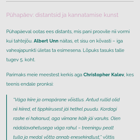
Pühapäev: distantsid ja kannatamise kunst
Pühapäeval ootas ees distants, mis pani proovile nii vormi
kui tahtejõu.
Albert Unn
näitas, et sisu on kõvasti – iga
vaheajapunkti ületas ta esimesena. Lõpuks tasuks talle
tugev 5. koht.
Parimaks meie meestest kerkis aga
Christopher Kalev
, kes
teenis endale pronksi:
“Väga kiire ja omapärane võistlus. Antud rullid olid
nii kiired, et tippkiirusest jäi hetkel puudu. Kordagi
raske ei hakanud, aga viimane käik jäi varuks. Olen
nädalavahetusega väga rahul – treeningu pealt
tulla ja medal võtta annab enesekindlust,”
võttis