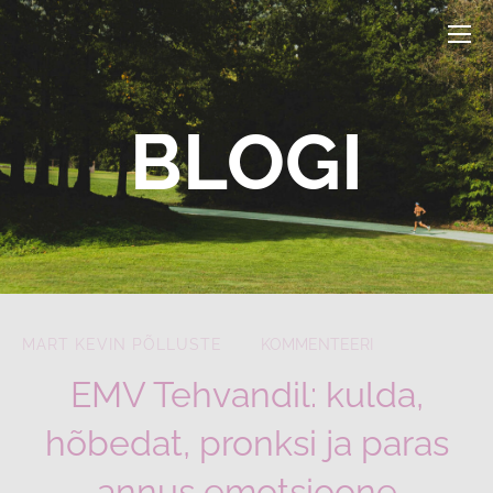
BLOGI
MART KEVIN PÕLLUSTE
KOMMENTEERI
EMV Tehvandil: kulda,
hõbedat, pronksi ja paras
annus emotsioone