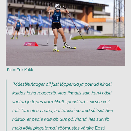
“Mäestikulaager oli just lõppenud ja polnud kindel,
kuidas keha reageerib. Aga finaalis sain kurvi hästi
võetud ja lõpus korralikult sprinditud – nii see võit
tuli! Tore oli ka näha, kui tublisti noored sõitsid. See
näitab, et peale kasvab uus põlvkond, kes sunnib
meid kõiki pingutama,”
rõõmustas värske Eesti