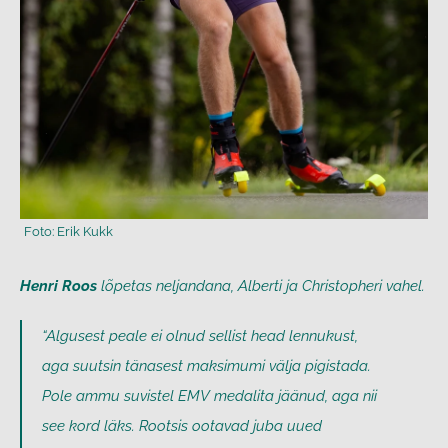
Henri Roos
lõpetas neljandana, Alberti ja Christopheri vahel.
“Algusest peale ei olnud sellist head lennukust,
aga suutsin tänasest maksimumi välja pigistada.
Pole ammu suvistel EMV medalita jäänud, aga nii
see kord läks. Rootsis ootavad juba uued