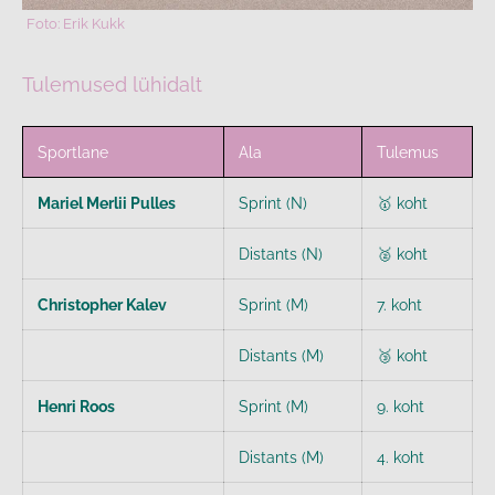
Tulemused lühidalt
Sportlane
Ala
Tulemus
Mariel Merlii Pulles
Sprint (N)
🥇 koht
Distants (N)
🥈 koht
Christopher Kalev
Sprint (M)
7. koht
Distants (M)
🥉 koht
Henri Roos
Sprint (M)
9. koht
Distants (M)
4. koht