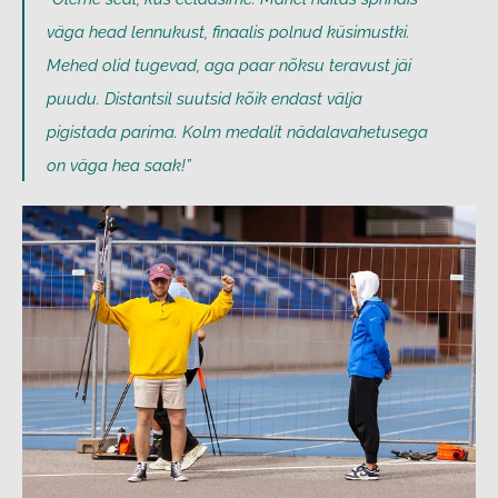
väga head lennukust, finaalis polnud küsimustki.
Mehed olid tugevad, aga paar nõksu teravust jäi
puudu. Distantsil suutsid kõik endast välja
pigistada parima. Kolm medalit nädalavahetusega
on väga hea saak!”