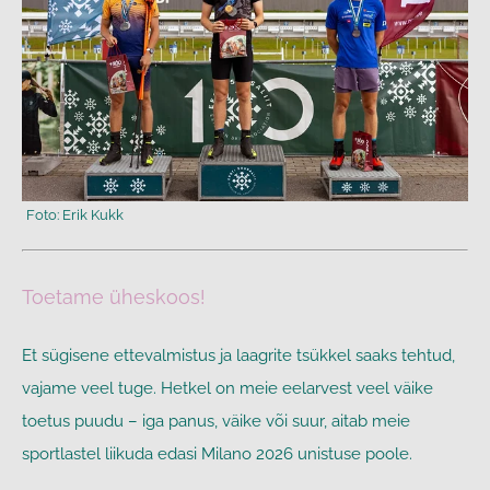
Toetame üheskoos!
Et sügisene ettevalmistus ja laagrite tsükkel saaks tehtud,
vajame veel tuge. Hetkel on meie eelarvest veel väike
toetus puudu
– iga panus, väike või suur, aitab meie
sportlastel liikuda edasi Milano 2026 unistuse poole.