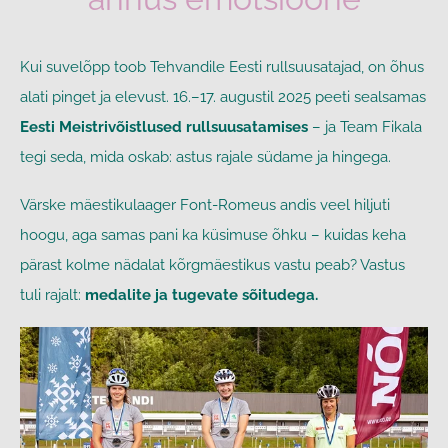
Kui suvelõpp toob Tehvandile Eesti rullsuusatajad, on õhus
alati pinget ja elevust. 16.–17. augustil 2025 peeti sealsamas
Eesti Meistrivõistlused rullsuusatamises
– ja Team Fikala
tegi seda, mida oskab: astus rajale südame ja hingega.
Värske mäestikulaager Font-Romeus andis veel hiljuti
hoogu, aga samas pani ka küsimuse õhku – kuidas keha
pärast kolme nädalat kõrgmäestikus vastu peab? Vastus
tuli rajalt:
medalite ja tugevate sõitudega.