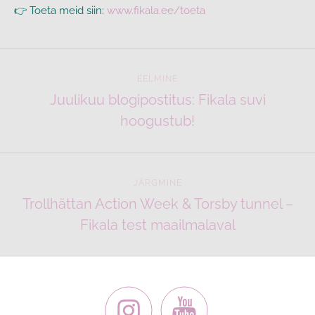
👉 Toeta meid siin:
www.fikala.ee/toeta
EELMINE
Juulikuu blogipostitus: Fikala suvi
hoogustub!
JÄRGMINE
Trollhättan Action Week & Torsby tunnel –
Fikala test maailmalaval