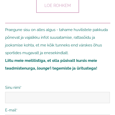
LOE ROHKEM
Praegune sisu on alles algus - tahame huvilistele pakkuda
põnevat ja vajalikku infot suusatamise, rattasõidu ja
jooksmise kohta, et me kõik tunneks end värskes õhus
sportides mugavalt ja enesekindlalt.
Liitu meie meililistiga, et olla püsivalt kursis meie
teadmistenurga,
lounge'
i tegemiste ja üritustega!
Sinu nimi
E-mail