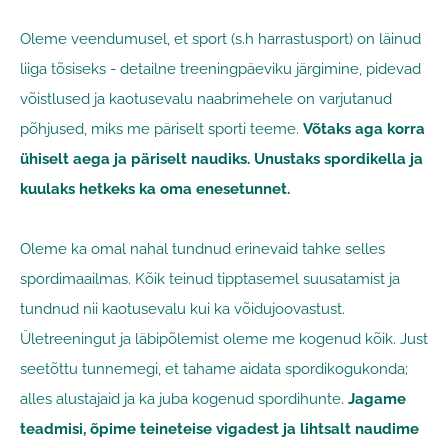
Oleme veendumusel, et sport (s.h harrastusport) on läinud
liiga tõsiseks - detailne treeningpäeviku järgimine, pidevad
võistlused ja kaotusevalu naabrimehele on varjutanud
põhjused, miks me päriselt sporti teeme.
Võtaks aga korra
ühiselt aega ja päriselt naudiks. Unustaks spordikella ja
kuulaks hetkeks ka oma enesetunnet.
Oleme ka omal nahal tundnud erinevaid tahke selles
spordimaailmas. Kõik teinud tipptasemel suusatamist ja
tundnud nii kaotusevalu kui ka võidujoovastust.
Ületreeningut ja läbipõlemist oleme me kogenud kõik. Just
seetõttu tunnemegi, et tahame aidata spordikogukonda;
alles alustajaid ja ka juba kogenud spordihunte.
Jagame
teadmisi, õpime teineteise vigadest ja lihtsalt naudime