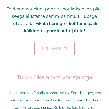
Teekond naudingupõhise sportimiseni on pikk,
seega alustame samm-sammult. Lubage
tutvustada:
Fikala Lounge - kohtumispaik
kõikidele spordinautlejatele!
LOE ROHKEM
Tutvu Fikala eestvedajatega
Meid ühendab fanatism spordi vastu. Spordihinged, kes
lisaks isiklikule huvile nautida liikumist, tahavad seda ka
kõikide teistega jagada. Kõik sama taustaga väga