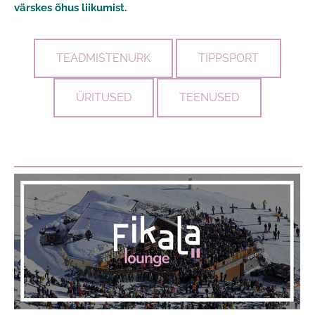
värskes õhus liikumist.
TEADMISTENURK
TIPPSPORT
ÜRITUSED
TEENUSED