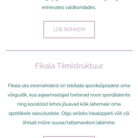
erinevates valdkondades.
LOE ROHKEM
Fikala Tiimistruktuur
Fikala üks eesmärkidest on tekitada spordisõpradele oma
võrgustik, kus asjaarmastajad toetavad noori sporditalente
ning koostööd tehes jõuavad kõik lähemale oma
sportlikele saavutustele. Olgu selleks Vasaloppeti võit või
lihtsalt mõne suusa/rattamaratoni läbimine.