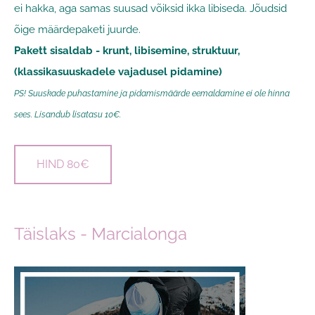
ei hakka, aga samas suusad võiksid ikka libiseda. Jõudsid
õige määrdepaketi juurde.
Pakett sisaldab - krunt, libisemine, struktuur,
(klassikasuuskadele vajadusel pidamine)
PS! Suuskade puhastamine ja pidamismäärde eemaldamine ei ole hinna
sees. Lisandub lisatasu 10€.
HIND 80€
Täislaks - Marcialonga