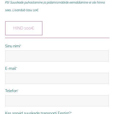
PS! Suuskade puhastamine ja pidamismäärde eemaldamine ei ole hinna
sees. Lisandub tasu 10€.
HIND 100€
Sinu nimi
E-mail
Telefon
Kas soovid suuskade transporti Eestist?