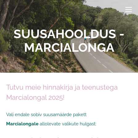
SUUSAHOOLDUS -
MARCIALONGA
Tutvu meie hinnakirja ja teenustega
Marcialongal 2025!
Vali endale sobiv suusamäärde pakett
Marcialongale
allolevate valikute hulgast: