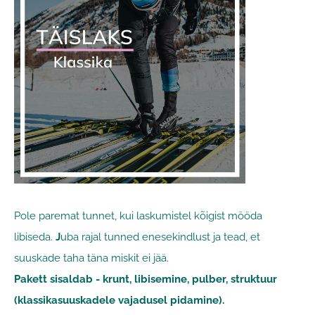
Pole paremat tunnet, kui laskumistel kõigist mööda
libiseda.
J
uba rajal tunned enesekindlust ja tead, et
suuskade taha täna miskit ei jää.
Pakett sisaldab - krunt, libisemine, pulber, struktuur
(klassikasuuskadele vajadusel pidamine).