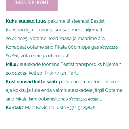
Kuhu suusad tuua
: pakume täisteenust Eestist
transpordiga - toimeta suusad meile hiljemalt
20.01.2025, võtame need kaasa ja määrime ära.
Kohapeal ootame sind Fikala ööbimispaigas
(Predazzo,
, võta meiega ühendust!
Itaalia)
Millal
: suuskade toomine Eestist transpordiks hiljemalt
20.01.2025 kell 20, Pikk 47-23, Tartu.
Kust suusad kätte saab
: päev enne maratoni - lepime
aja kokku ja tule enda valmis suuskadele järgi! Ootame
sind Fikala tiimi ööbimiskohas
(Predazzo, Itaalia ).
Kontakt
: Mart Kevin Põlluste +372 5229846